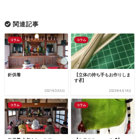
関連記事
コラム
コラム
針供養
【立体の持ち手もお作りしま
す✌️】
2021年3月5日
2023年4月14日
コラム
コラム