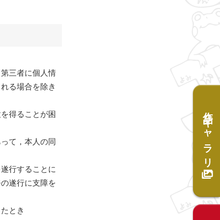
，第三者に個人情
られる場合を除き
作品ギャラリー
意を得ることが困
あって，本人の同
を遂行することに
務の遂行に支障を
したとき