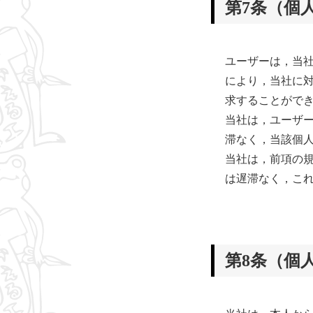
第7条（個
ユーザーは，当
により，当社に
求することがで
当社は，ユーザ
滞なく，当該個
当社は，前項の
は遅滞なく，こ
第8条（個