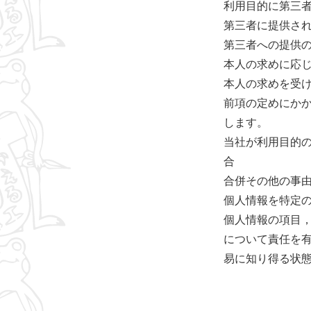
利用目的に第三
第三者に提供さ
第三者への提供
本人の求めに応
本人の求めを受
前項の定めにか
します。
当社が利用目的
合
合併その他の事
個人情報を特定
個人情報の項目
について責任を
易に知り得る状