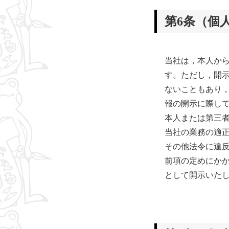
第6条（個
当社は，本人か
す。ただし，開
ないこともあり
報の開示に際して
本人または第三
当社の業務の適
その他法令に違
前項の定めにか
として開示いた