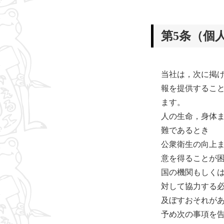
第5条（個
当社は，次に掲
報を提供するこ
ます。
人の生命，身体
難であるとき
公衆衛生の向上
意を得ることが
国の機関もしく
対して協力する
及ぼすおそれが
予め次の事項を