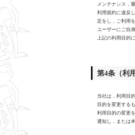
メンテナンス，
利用規約に違反
定をし，ご利用
ユーザーにご自
上記の利用目的
第4条（利
当社は，利用目
目的を変更する
利用目的の変更
通知し，または