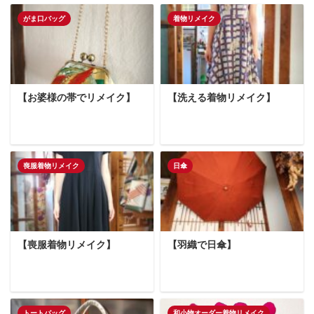
がま口バッグ
着物リメイク
【お婆様の帯でリメイク】
【洗える着物リメイク】
喪服着物リメイク
日傘
【喪服着物リメイク】
【羽織で日傘】
トートバッグ
和小物オーダー着物リメイク