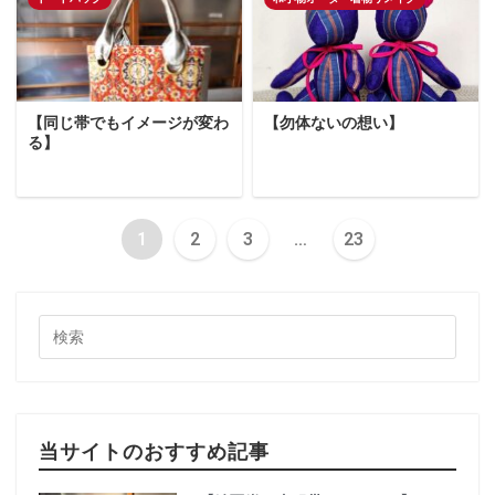
【同じ帯でもイメージが変わ
【勿体ないの想い】
る】
1
2
3
…
23
当サイトのおすすめ記事