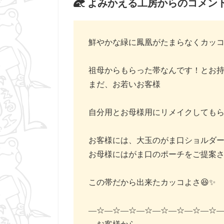
よみかえる工房からのコメン
鮮やかな緑に鳳凰がたまらなくカッコ
祖母からもらった帯なんです！とお
まだ、お若いお客様
自分用とお母様用にリメイクしても
お客様には、大玉のがま口ショルダ
お母様にはがま口のポーチをご提案
この帯だから出来たカッコよさ😆✨️
―☆―☆―☆―☆―☆―☆―☆―☆