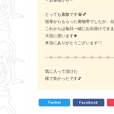
－お客様から－
とっても素敵です😭💕
祖母からもらった着物帯でしたが、出
これからは毎日一緒にお出掛けできま
大切に使います🍀
本当にありがとうございます♡
―☆―☆―☆―☆―☆―☆―☆―☆
気に入って頂けた
様で良かったです🎵
Twitter
Facebook