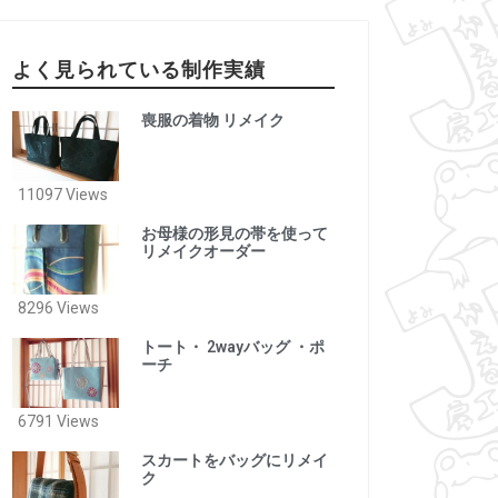
よく見られている制作実績
喪服の着物 リメイク
11097 Views
お母様の形見の帯を使って
リメイクオーダー
8296 Views
トート・ 2wayバッグ ・ポ
ーチ
6791 Views
スカートをバッグにリメイ
ク