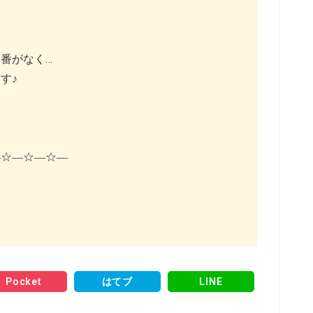
番がなく…
す♪
―☆―☆―☆―
Pocket
はてブ
LINE