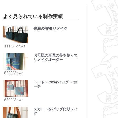
よく見られている制作実績
喪服の着物 リメイク
11101 Views
お母様の形見の帯を使って
リメイクオーダー
8299 Views
トート・ 2wayバッグ ・ポ
ーチ
6800 Views
スカートをバッグにリメイ
ク