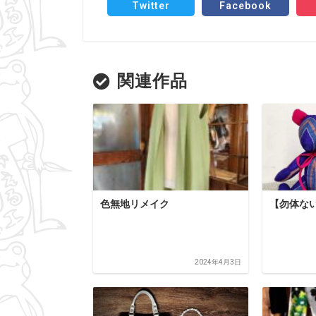
Twitter
Facebook
関連作品
色無地リメイク
【勿体な
2024年4月3日