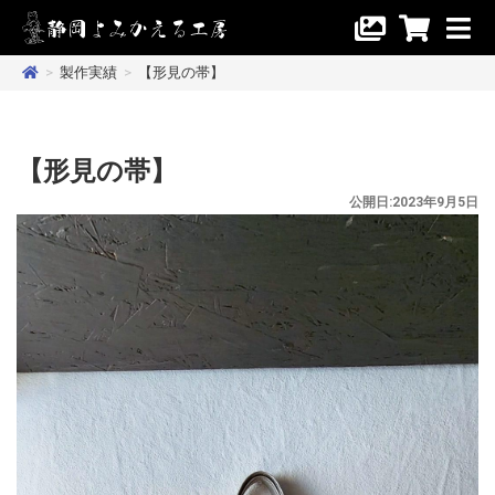
>
製作実績
>
【形見の帯】
【形見の帯】
公開日:2023年9月5日