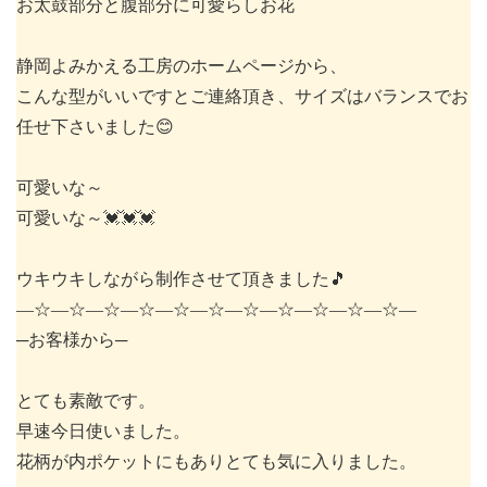
お太鼓部分と腹部分に可愛らしお花
静岡よみかえる工房のホームページから、
こんな型がいいですとご連絡頂き、サイズはバランスでお
任せ下さいました😊
可愛いな～
可愛いな～💓💓💓
ウキウキしながら制作させて頂きました🎵
―☆―☆―☆―☆―☆―☆―☆―☆―☆―☆―☆―
─お客様から─
とても素敵です。
早速今日使いました。
花柄が内ポケットにもありとても気に入りました。