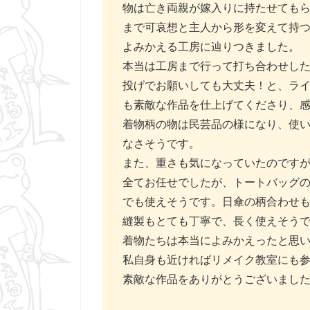
物は亡き両親が嫁入りに持たせてもら
まで可哀想と主人から形を変えて持
よみかえる工房に辿りつきました。
本当は工房まで行って打ち合わせし
投げでお願いしても大丈夫！と、ラ
も素敵な作品を仕上げてくださり、
着物柄の物は民芸品の様になり、使
なさそうです。
また、重さも気になっていたのです
全てお任せでしたが、トートバッグ
でも使えそうです。日傘の柄合わせ
縫製もとても丁寧で、長く使えそう
着物たちは本当によみかえったと思
私自身も近ければリメイク教室にも
素敵な作品をありがとうございまし