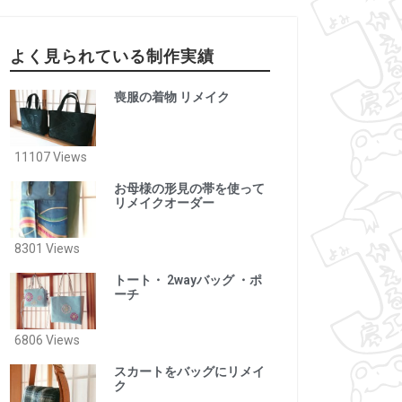
よく見られている制作実績
喪服の着物 リメイク
11107 Views
お母様の形見の帯を使って
リメイクオーダー
8301 Views
トート・ 2wayバッグ ・ポ
ーチ
6806 Views
スカートをバッグにリメイ
ク