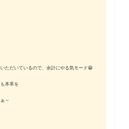

いただいているので、余計にやる気モード😁
にも本革を
なぁ～