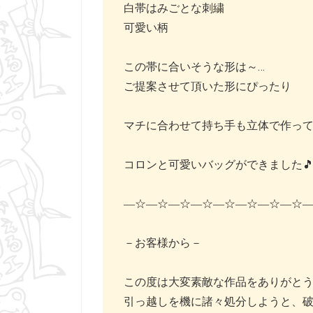
白帯はみごとな刺繍
可愛い柄
この帯に合いそうな形は～…
ご提案させて頂いた形にぴったり
マチに合わせて持ち手も立体で作っ
コロンと可愛いバッグができました
―☆―☆―☆―☆―☆―☆―☆―☆
－お客様から－
この度は大変素敵な作品をありがと
引っ越しを機に諸々処分しようと、