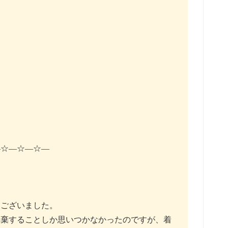
て

―☆―☆―☆―
うございました。
破棄することしか思いつかなかったのですが、着