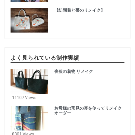
【訪問着と帯のリメイク】
よく見られている制作実績
喪服の着物 リメイク
11107 Views
お母様の形見の帯を使ってリメイク
オーダー
8301 Views