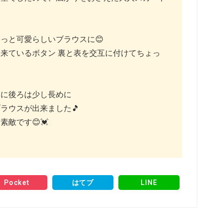
っと可愛らしいブラウスに😊
来ているボタン 裏と表を交互に付けてちょっ
様に後ろは少し長めに
ラウスが出来ました🎵
敵です😊💓
Pocket
はてブ
LINE