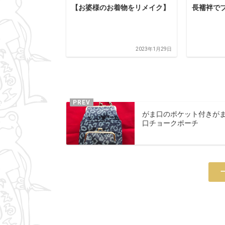
【お婆様のお着物をリメイク】
長襦袢で
2023年1月29日
がま口のポケット付きが
口チョークポーチ