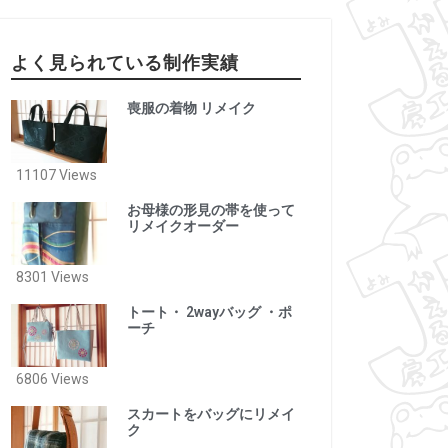
よく見られている制作実績
喪服の着物 リメイク
11107 Views
お母様の形見の帯を使って
リメイクオーダー
8301 Views
トート・ 2wayバッグ ・ポ
ーチ
6806 Views
スカートをバッグにリメイ
ク