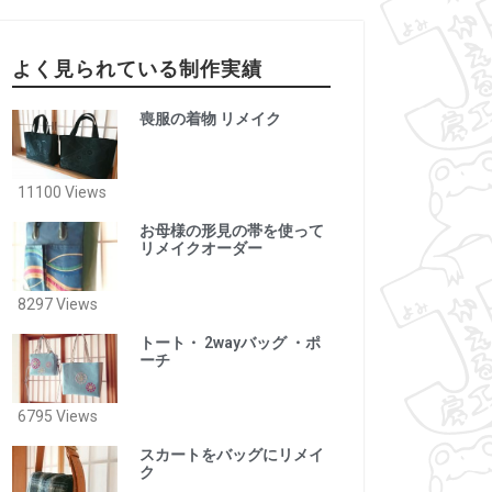
よく見られている制作実績
喪服の着物 リメイク
11100 Views
お母様の形見の帯を使って
リメイクオーダー
8297 Views
トート・ 2wayバッグ ・ポ
ーチ
6795 Views
スカートをバッグにリメイ
ク