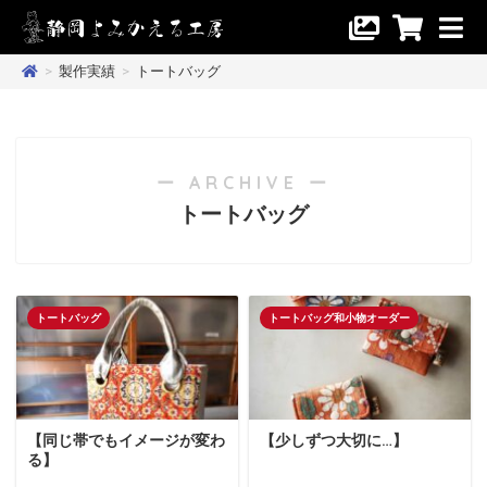
>
製作実績
>
トートバッグ
ー ARCHIVE ー
トートバッグ
トートバッグ
トートバッグ和小物オーダー
【同じ帯でもイメージが変わ
【少しずつ大切に…】
る】